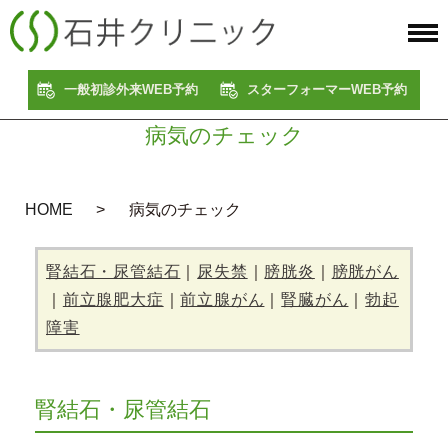
一般初診外来WEB予約
スターフォーマーWEB予約
病気のチェック
HOME
病気のチェック
腎結石・尿管結石
｜
尿失禁
｜
膀胱炎
｜
膀胱がん
｜
前立腺肥大症
｜
前立腺がん
｜
腎臓がん
｜
勃起
障害
腎結石・尿管結石