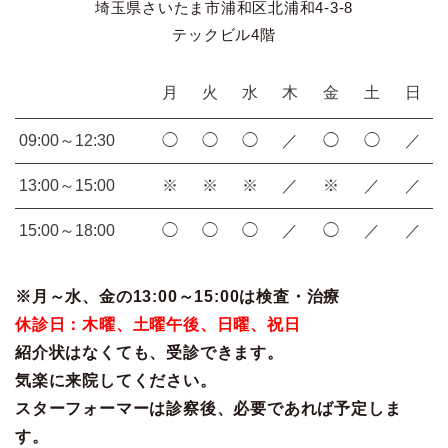
埼玉県さいたま市浦和区北浦和4-3-8
テックビル4階
月
火
水
木
金
土
日
09:00～12:30
◯
◯
◯
／
◯
◯
／
13:00～15:00
※
※
※
／
※
／
／
15:00～18:00
◯
◯
◯
／
◯
／
／
※月～水、金の13:00～15:00は検査・治療
休診日：木曜、土曜午後、日曜、祝日
紹介状はなくても、受診できます。
気楽に来院してください。
スターフォーマーは診察後、必要であれば予定しま
す。