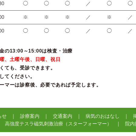
30
◯
◯
◯
／
◯
◯
00
※
※
※
／
※
／
00
◯
◯
◯
／
◯
／
の13:00～15:00は検査・治療
曜、土曜午後、日曜、祝日
くても、受診できます。
してください。
ーマーは診察後、必要であれば予定します。
らせ
診療案内
交通案内
病気のおはなし
高強度テスラ磁気刺激治療（スターフォーマー）
院内