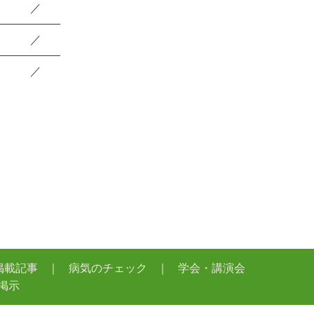
／
／
／
掲載記事
病気のチェック
学会・講演会
掲示